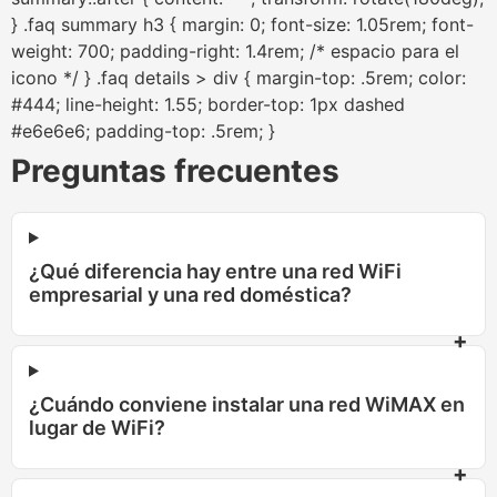
} .faq summary h3 { margin: 0; font-size: 1.05rem; font-
weight: 700; padding-right: 1.4rem; /* espacio para el
icono */ } .faq details > div { margin-top: .5rem; color:
#444; line-height: 1.55; border-top: 1px dashed
#e6e6e6; padding-top: .5rem; }
Preguntas frecuentes
¿Qué diferencia hay entre una red WiFi
empresarial y una red doméstica?
¿Cuándo conviene instalar una red WiMAX en
lugar de WiFi?