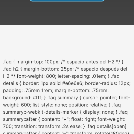
.faq { margin-top: 100px; /* espacio antes del H2 */ }
.faq h2 { margin-bottom: 25px; /* espacio después del
H2 */ font-weight: 800; letter-spacing: .01em; } .faq
details { border: 1px solid #e6e6e6; border-radius: 12px;
padding: .75rem 1rem; margin-bottom: .75rem;
background: #fff; } .faq summary { cursor: pointer; font-
weight: 600; list-style: none; position: relative; } .faq
summary::-webkit-details-marker { display: none; } .faq
summary::after { content: "+"; float: right; font-weight:
700; transition: transform .2s ease; } .faq details[open]
summary::after { content: "–"; transform: rotate(180deg);